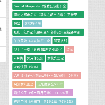
完
Sexual Rhapsody《性爱狂想曲》全
福艳之都市后宫（福临之都市逍遥 ）更新至
951章
短篇
席歐與雀啼
随
胭脂口红作品集更新至48部作品集更新至48部
作者：胭脂口红
午夜风流（华夏神龙）全
碧蓝航线
我上了一棵世界树 [IE浏览器汉化]
纹龙
ai杂篇
黑月作品集
女校先生完
龙魂侠影（全本）
六朝清羽记+六朝云龙吟+六朝燕歌行（全本）
风流女儿国全
无耻魔霸全600章
娇娇娘子（都市风月奇谭）（1-580章）
神鹰帝国（未删节 卷1第1章-卷6第2章）