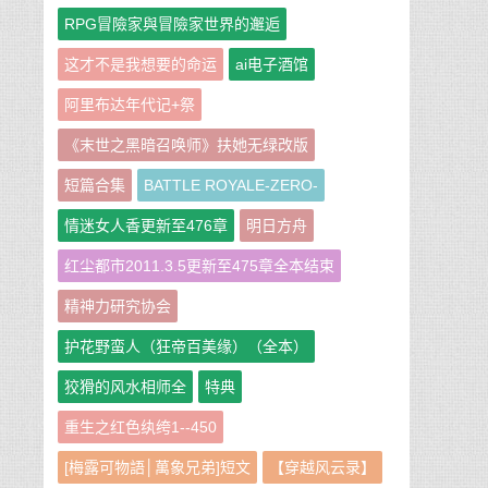
RPG冒險家與冒險家世界的邂逅
这才不是我想要的命运
ai电子酒馆
阿里布达年代记+祭
《末世之黑暗召唤师》扶她无绿改版
短篇合集
BATTLE ROYALE-ZERO-
情迷女人香更新至476章
明日方舟
红尘都市2011.3.5更新至475章全本结束
精神力研究协会
护花野蛮人（狂帝百美缘）（全本）
狡猾的风水相师全
特典
重生之红色纨绔1--450
[梅露可物語│萬象兄弟]短文
【穿越风云录】