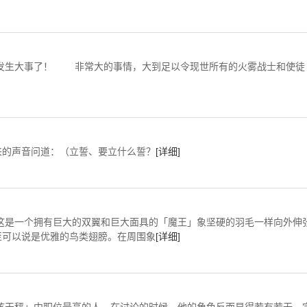
非常大的事情，大到足以令现世所有的火雾战士和使徒
的声音问道：（立誓、要立什么誓？
[详细]
大的双翼和巨大面具的「魔王」象坚硬的羽毛一样向外伸
至可以说是优雅的鸟类翅膀。在周围象
[详细]