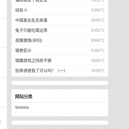
灌醉朋友干她女友
3910℃
经验 II
4390℃
中国美女乱伦故事
8500℃
兔子只能吃窝边草
8450℃
叔嫂激情(孕妇)
8940℃
猎艳狂沙
6360℃
情趣游戏之同房不换
5600℃
别再诱惑我了可以吗？（一）
9590℃
网站分类
5hhhhh
已