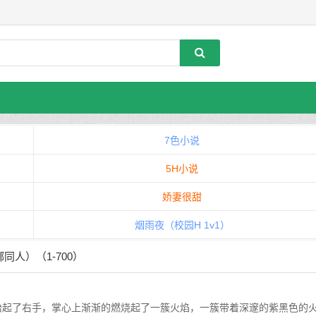
7色小说
5H小说
娇妻很甜
烟雨夜（校园H 1v1）
同人）（1-700）
起了右手，掌心上渐渐的燃烧起了一簇火焰，一簇带着深邃的紫黑色的