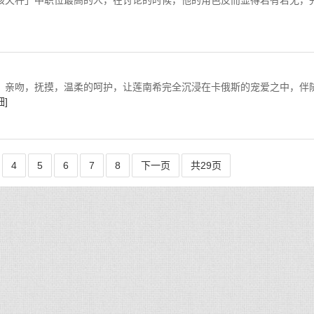
秤」中职位最高的人，在讨论的时候，他的角色反而显得若有若无，
温柔的呵护，让莲南希完全沉浸在卡俄斯的宠爱之中，伴
细]
4
5
6
7
8
下一页
共29页