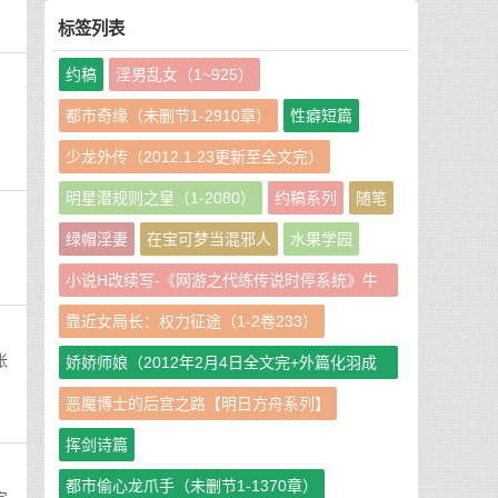
标签列表
约稿
淫男乱女（1~925）
都市奇缘（未删节1-2910章）
性癖短篇
少龙外传（2012.1.23更新至全文完）
明星潜规则之皇（1-2080）
约稿系列
随笔
绿帽淫妻
在宝可梦当混邪人
水果学园
小说H改续写-《网游之代练传说时停系统》牛
牛娘二改GHS版
靠近女局长：权力征途（1-2卷233）
张
娇娇师娘（2012年2月4日全文完+外篇化羽成
仙篇240章）
恶魔博士的后宫之路【明日方舟系列】
挥剑诗篇
都市偷心龙爪手（未删节1-1370章）