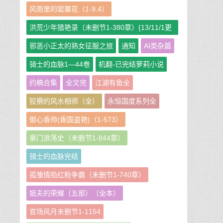
风雨里的罂粟花（1-9.4）
洪荒少年猎艳录（未删节1-380章）{13/11/1更
新}
邪恶小正太的熟女征服之旅
通知
AI类杂篇
骑士的血脉1—44卷
机翻-已完结萝莉小说
约稿合集
全文完
江湖有鱼全
狡猾的风水相师（全）
永恒国度系列全
御心香帅(香国盗艳)（1-573）
豪门浪荡史（未删节1-844章）
骑士的血脉完结
孤雏情陷红粉争霸（未删节1-740章）
姐夫的荣耀（五部）（全本）
官场风月未删节1-1154