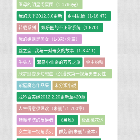
继母的明星闺蜜团（1-1786完）
我的天下2012.3.6更新
乡村乱情（1-18.47）
转载系列
娱乐圈的不正常系统（1-570）
我的姐姐是美女（1-3部+外篇）
丝之恋--我与一对母女的故事（1-3.411）
牛头人
邪恶小仙帝的万界之旅
金主约稿
欣梦娜变身幻想曲（沉浸式第一视角男变女性
转短篇小说集）
紫屋魔恋作品集
未分類小說
龙吟百美缘2012.2.20更新至420章
人生得意须纵欢（未删节1-700章）
魅魔学院的反逆者
《吕雉》
极品桃花运
女主第一视角系列
群芳谱(未删节全本)