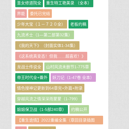
圣女修道院全
重生特工艳美录 （全本）
界能
委托已完结
少年大宝（１－７２０全）
老板约稿
九流术士（1—第二部第32集）
《我的天下》（封面实体1-34集）
《这系统真变态！但我……超喜欢！》
龙战士传说全
山村风流未删节1-775章
帝王时代全+番外
妖刀记（1-47卷 全本）
情色搜神记更新到64章完+外篇+附录
穿越风流之情深深雨蒙蒙（1-799）
姐姐保卫战（1-5部240章）
约稿公开
【重生诡情】2022重编全集（章回目录插图
版）