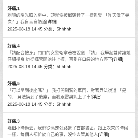
好痛,1
刺眼的陽光照入房中，頭就像被榔頭錘了一樣難受 「昨天做了幾
次？」我自言自語道
[详细]
2025-08-18 14:45
分类：
5hhhhh
好痛,4
「請配合搜身」門口的女警衛拿著槍說道 「請」 我舉起雙臂讓她
仔細搜身 她從褲管開始往上摸，直到在口袋的地方停下
[详细]
2025-08-18 14:45
分类：
5hhhhh
好痛,5
「可以坐到後座嗎？」 我打開副駕的車門，對著貝法說道 「是
的」 貝法換到了後座，而我跟雷奧妮上了車
[详细]
2025-08-18 14:45
分类：
5hhhhh
好痛,3
幾個小時過去，我們從高速公路進了首都城區，跟上次來的時候
一樣，每個人都忙於自己的事，沒空去管其他人
[详细]