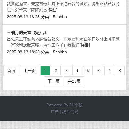
我驚醒過來，安克雷奇此時正環抱著我的後頸，胸部正貼著我的
臉，還傳來了陣陣奶香
[详细]
2025-08-13 18:28
分类：
5hhhhh
三個月的天堂（完）,2
呂佐夫正在勤奮地處理著公文，而塞德利茨正躺在沙發上睡午覺
「塞德利茨起來嘍，換你工作了」我說道
[详细]
2025-08-13 18:28
分类：
5hhhhh
首页
上一页
1
2
3
4
5
6
7
8
下一页
共25页
Powered By
5H小说
广告 | 统计代码