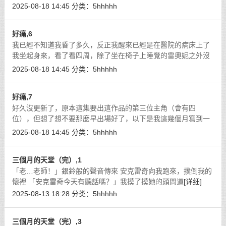
2025-08-18 14:45
分类：
5hhhhh
好痛,6
我已經不知道我昏了多久，反正我醒來已經是在醫院的病床上了
我坐起身來，看了看四周，除了坐在椅子上睡覺的雷奧妮之外沒
有別人
[详细]
2025-08-18 14:45
分类：
5hhhhh
好痛,7
好久沒更新了，原本這集要出這作品的第三位主角（會有四
位），但想了想不要那麼早出場好了，以下是我這幾個月寫到一
半停下的作品題材，有想看的話我會將它續寫然後丟出
[详细]
2025-08-18 14:45
分类：
5hhhhh
三個月的天堂（完）,1
「老…老師！」銀鈴般的聲音傳來 安克雷奇向我跑來，撲倒我的
懷裡 「安克雷奇今天有聽話嗎？」我摸了摸她的頭問道
[详细]
2025-08-13 18:28
分类：
5hhhhh
三個月的天堂（完）,3