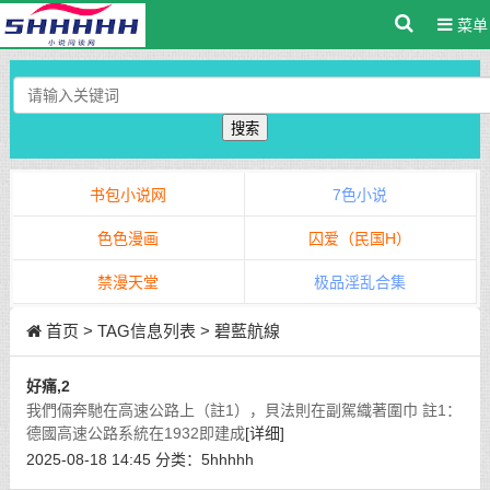
菜单
搜索
书包小说网
7色小说
色色漫画
囚爱（民国H）
禁漫天堂
极品淫乱合集
首页
> TAG信息列表 > 碧藍航線
好痛,2
我們倆奔馳在高速公路上（註1），貝法則在副駕織著圍巾 註1：
德國高速公路系統在1932即建成
[详细]
2025-08-18 14:45
分类：
5hhhhh