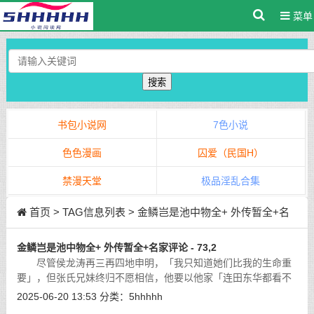
菜单
搜索
书包小说网
7色小说
色色漫画
囚爱（民国H）
禁漫天堂
极品淫乱合集
首页
> TAG信息列表 > 金鳞岂是池中物全+ 外传暂全+名
家评论
金鳞岂是池中物全+ 外传暂全+名家评论 - 73,2
尽管侯龙涛再三再四地申明，「我只知道她们比我的生命重
要」，但张氏兄妹终归不愿相信，他要以他家「连田东华都看不
上」的赫赫权势，来压服这「一个毫无根底的小痞子」，她要这
2025-06-20 13:53
分类：
5hhhhh
男人为了平步青云与「国色天香」而
[详细]