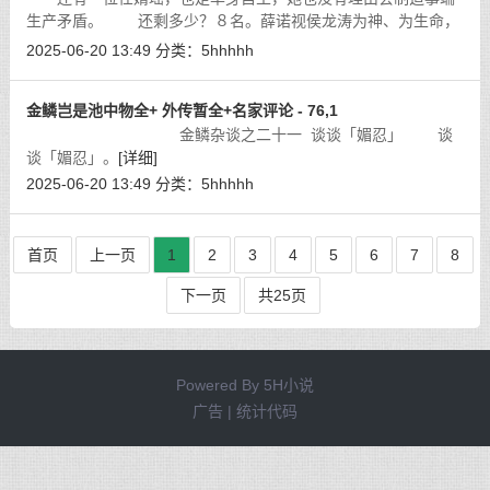
生产矛盾。 还剩多少？８名。薛诺视侯龙涛为神、为生命，
许如云是她的干妈，何莉萍是她的亲妈。司徒清影是何莉萍的干
2025-06-20 13:49
分类：
5hhhhh
女儿，又是「霸王龙」亲自选婿，将
[详细]
金鳞岂是池中物全+ 外传暂全+名家评论 - 76,1
金鳞杂谈之二十一 谈谈「媚忍」 谈
谈「媚忍」。
[详细]
2025-06-20 13:49
分类：
5hhhhh
首页
上一页
1
2
3
4
5
6
7
8
下一页
共25页
Powered By
5H小说
广告 | 统计代码