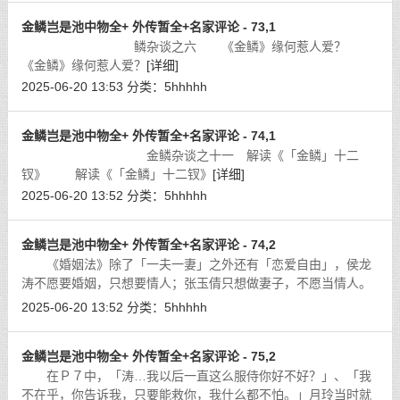
金鳞岂是池中物全+ 外传暂全+名家评论 - 73,1
鳞杂谈之六 《金鳞》缘何惹人爱？
《金鳞》缘何惹人爱？
[详细]
2025-06-20 13:53
分类：
5hhhhh
金鳞岂是池中物全+ 外传暂全+名家评论 - 74,1
金鳞杂谈之十一 解读《「金鳞」十二
钗》 解读《「金鳞」十二钗》
[详细]
2025-06-20 13:52
分类：
5hhhhh
金鳞岂是池中物全+ 外传暂全+名家评论 - 74,2
《婚姻法》除了「一夫一妻」之外还有「恋爱自由」，侯龙
涛不愿要婚姻，只想要情人；张玉倩只想做妻子，不愿当情人。
这种现象，在理论上称之为「矛盾」。
[详细]
2025-06-20 13:52
分类：
5hhhhh
金鳞岂是池中物全+ 外传暂全+名家评论 - 75,2
在Ｐ７中，「涛…我以后一直这么服侍你好不好？」、「我
不在乎，你告诉我，只要能救你，我什么都不怕。」月玲当时就