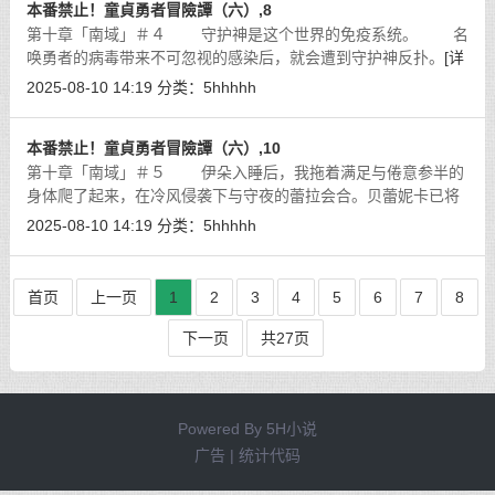
本番禁止！童貞勇者冒險譚（六）,8
第十章「南域」＃４ 守护神是这个世界的免疫系统。 名
唤勇者的病毒带来不可忽视的感染后，就会遭到守护神反扑。
[详
细]
2025-08-10 14:19
分类：
5hhhhh
本番禁止！童貞勇者冒險譚（六）,10
第十章「南域」＃５ 伊朵入睡后，我拖着满足与倦意参半的
身体爬了起来，在冷风侵袭下与守夜的蕾拉会合。贝蕾妮卡已将
南域的氏族据点……应该说是巢穴……全数毁灭，这边短期内也
2025-08-10 14:19
分类：
5hhhhh
不会有低端魔物出现，加上瓦尔基
[详细]
首页
上一页
1
2
3
4
5
6
7
8
下一页
共27页
Powered By
5H小说
广告 | 统计代码