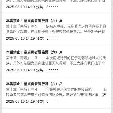
族，具體方法因為是商業機密無從得知，不過大姊向我們掛了個
超大的保證，那就是貝蕾妮卡一人便足以平定兩大氏族。所以說
2025-08-10 14:19
分类：
5hhhhh
我們幾個算是來這裡插花兼郊遊、
[详细]
本番禁止！童貞勇者冒險譚（六）,9
第十章「南域」＃５ 伊朵入睡後，我拖著滿足與倦意參半的
身體爬了起來，在冷風侵襲下與守夜的蕾拉會合。貝蕾妮卡已將
南域的氏族據點……應該說是巢穴……全數毀滅，這邊短期內也
2025-08-10 14:19
分类：
5hhhhh
不會有低端魔物出現，加上瓦爾基
[详细]
本番禁止！童貞勇者冒險譚（六）,6
第十章「南域」＃３ 本次南域行目的在于削弱领地过大的氏
族，具体方法因为是商业机密无从得知，不过大姊向我们挂了个
超大的保证，那就是贝蕾妮卡一人便足以平定两大氏族。所以说
2025-08-10 14:19
分类：
5hhhhh
我们几个算是来这裡插花兼郊游、
[详细]
本番禁止！童貞勇者冒險譚（六）,7
第十章「南域」＃４ 守護神是這個世界的免疫系統。 名
喚勇者的病毒帶來不可忽視的感染後，就會遭到守護神反撲。
[详
细]
2025-08-10 14:19
分类：
5hhhhh