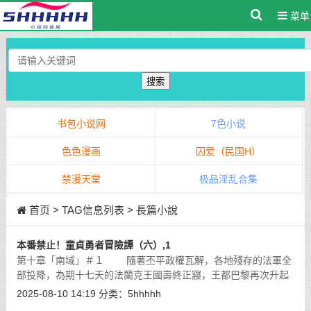
菜单
搜索
书包小说网
7色小说
色色漫画
囚爱（民国H）
禁漫天堂
极品淫乱合集
首页
> TAG信息列表 > 長篇小說
本番禁止！童貞勇者冒險譚（六）,1
第十章「南域」＃１ 隨著丕平政權瓦解，各地殘存的法軍全
部投降，為期十七天的法蘭克王國壽終正寢，王都巴黎再次升起
桑莫王國的旗幟。
[详细]
2025-08-10 14:19
分类：
5hhhhh