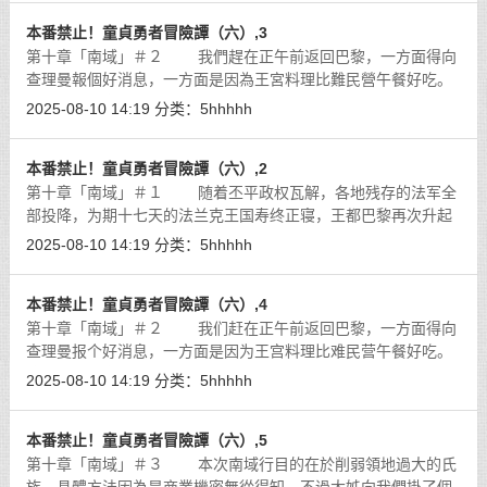
本番禁止！童貞勇者冒險譚（六）,3
第十章「南域」＃２ 我們趕在正午前返回巴黎，一方面得向
查理曼報個好消息，一方面是因為王宮料理比難民營午餐好吃。
這變態大叔復國後懶叫又開始癢了，我們踏入王宮第一個看到的
2025-08-10 14:19
分类：
5hhhhh
就是氣急敗壞的法法兒。她正全副
[详细]
本番禁止！童貞勇者冒險譚（六）,2
第十章「南域」＃１ 随着丕平政权瓦解，各地残存的法军全
部投降，为期十七天的法兰克王国寿终正寝，王都巴黎再次升起
桑莫王国的旗帜。
[详细]
2025-08-10 14:19
分类：
5hhhhh
本番禁止！童貞勇者冒險譚（六）,4
第十章「南域」＃２ 我们赶在正午前返回巴黎，一方面得向
查理曼报个好消息，一方面是因为王宫料理比难民营午餐好吃。
这变态大叔復国后懒叫又开始痒了，我们踏入王宫第一个看到的
2025-08-10 14:19
分类：
5hhhhh
就是气急败坏的法法儿。她正全副
[详细]
本番禁止！童貞勇者冒險譚（六）,5
第十章「南域」＃３ 本次南域行目的在於削弱領地過大的氏