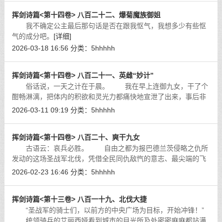
挥剑诗篇<第十四卷> 八百二十二、爆菊魔族御姐
我不确定公主最后那句话是否在跟我怄气，我想多少有些怄
气的成分吧。
[详细]
2026-03-18 16:56
分类：
5hhhhh
挥剑诗篇<第十四卷> 八百二十一、英雌“妙计”
俗话说，一天之计在于晨。 我在早上连御九女，干了个
酣畅淋漓，把体内的积欲和灵光力都痛快地宣泄了出来，事后非
但不疲惫，反而还比之前更加神清气爽，整个人变得神采奕奕。
2026-03-11 09:19
分类：
5hhhhh
[详细]
挥剑诗篇<第十四卷> 八百二十、爽干九女
古语云：哀兵必胜。 自由之都为报巴德兰茨侵略之仇所
发动的这场圣战军北伐，凭借全民同仇敌忾的意志、最尖端的飞
空艇舰队，以及圣龙族强有力的加盟这三股磅礴之力，自开战之
2026-02-23 16:46
分类：
5hhhhh
初便势如破竹、锐不可挡。
[详细]
挥剑诗篇<第十三卷> 八百一十九、北伐大捷
“圣战军的骑士们，以前方的中央广场为目标，开始冲锋！”
统领骑兵的艾丽西娅看到城市的目光所及处密密麻麻都站满