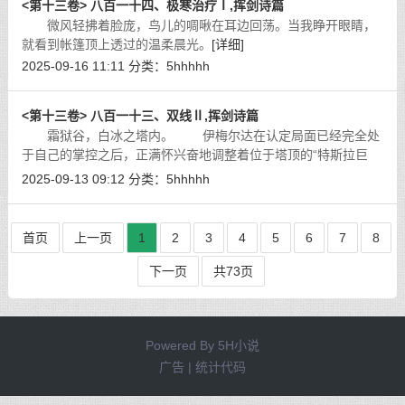
<第十三卷> 八百一十四、极寒治疗Ⅰ,挥剑诗篇
微风轻拂着脸庞，鸟儿的啁啾在耳边回荡。当我睁开眼睛，
就看到帐篷顶上透过的温柔晨光。
[详细]
2025-09-16 11:11
分类：
5hhhhh
<第十三卷> 八百一十三、双线Ⅱ,挥剑诗篇
霜狱谷，白冰之塔内。 伊梅尔达在认定局面已经完全处
于自己的掌控之后，正满怀兴奋地调整着位于塔顶的“特斯拉巨
炮”，预备用这尊蓝鲸般巨大的魔导炮，对霜狱谷前方的龙族跟魔
2025-09-13 09:12
分类：
5hhhhh
兽们降下一场可怖的天罚。
[详细]
首页
上一页
1
2
3
4
5
6
7
8
下一页
共73页
Powered By
5H小说
广告 | 统计代码