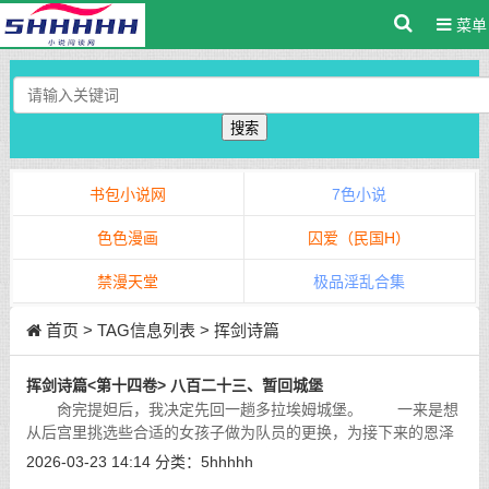
菜单
搜索
书包小说网
7色小说
色色漫画
囚爱（民国H）
禁漫天堂
极品淫乱合集
首页
> TAG信息列表 > 挥剑诗篇
挥剑诗篇<第十四卷> 八百二十三、暂回城堡
肏完提妲后，我决定先回一趟多拉埃姆城堡。 一来是想
从后宫里挑选些合适的女孩子做为队员的更换，为接下来的恩泽
城之战做准备；二来就像瑞贝卡之前说的，我确实好久都没回去
2026-03-23 14:14
分类：
5hhhhh
了，委实有点想念那些留在后宫里
[详细]