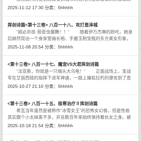
了丧尸，她仍旧拔出拂晓神剑，毫不畏惧的发布了攻击命令，并
2025-11-12 17:30
分类：
5hhhhh
带头冲锋。
[详细]
挥剑诗篇<第十三卷> 八百一十八、攻打恩泽城
“超必杀技·观音虫魔舞！！” 随着伊万杰琳的娇吒，她身
后赫然现出一个身穿宽袖长袍、手握玉制宝瓶的东方美女形象，
那便是东方人信仰的神祇之一——观音！
[详细]
2025-11-08 20:54
分类：
5hhhhh
<第十三卷> 八百一十七、魔宠VS大君挥剑诗篇
“法亚斯，你就是一只缩头大乌龟！” 正面战场上，圣战
军在艾丽西娅的指挥下进军神速，一路上摧枯拉朽的便攻到了恩
泽城下，抵达后稍作休整，就在城门外列开阵势，向城中的敌军
2025-10-27 21:10
分类：
5hhhhh
叫嚣挑战。
[详细]
<第十三卷> 八百一十五、极寒治疗Ⅱ挥剑诗篇
希瓦当年虽然是被称作“冰雪女王”的恐怖女幻兽，但是性格
其实跟个小太妹差不多，并且数百年来始终保持着处女之身。被
我收服后，她大部分时间都以魔石的形态被我放在衣服里，看着
2025-10-18 21:54
分类：
5hhhhh
我干了一个又一个美少女，耳濡目
[详细]