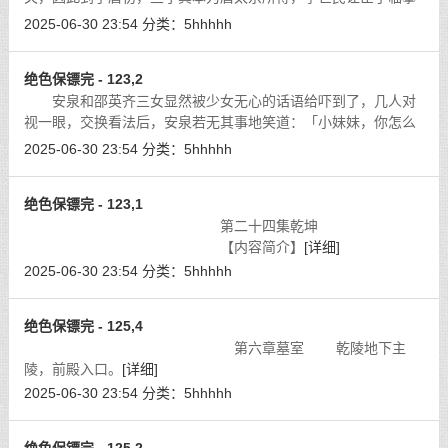
了数本，其中以（兰亭神龙本）最为有名，不论笔法、墨气、行
2025-06-30 23:54
分类：
5hhhhh
款、神韵，都得以体现，世传的兰亭序
[详细]
绝色保镖完 - 123,2
安泉和邵英齐三女显然被少女无心的话语给吓到了，几人对
视一眼，交换看法后，安泉若无其事地笑道：「小妹妹，你怎么
会泡在江水里呢？如果不是我恰好看到，你说不定就……」
[详细]
2025-06-30 23:54
分类：
5hhhhh
绝色保镖完 - 123,1
第二十四集乾坤
【内容简介】
[详细]
2025-06-30 23:54
分类：
5hhhhh
绝色保镖完 - 125,4
第六章墓室 乾陵地下主
陵，前殿入口。
[详细]
2025-06-30 23:54
分类：
5hhhhh