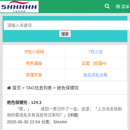
菜单
搜索
书包小说网
7色小说
色色漫画
囚爱（民国H）
禁漫天堂
极品淫乱合集
首页
> TAG信息列表 > 绝色保镖完
绝色保镖完 - 124,3
「嗯，」 成田一男沉吟了一会，说道：「上次派去协助
他的菊池友夫有消息传过来吗？」
[详细]
2025-06-30 23:54
分类：
5hhhhh