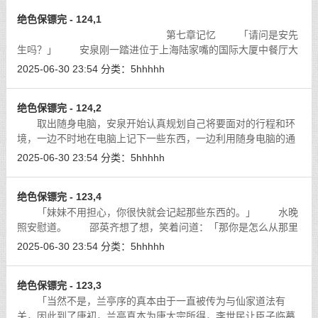
绝色保镖完 - 124,1
第七章记忆 「请问是安先
生吗？」 安泉刚一踏进位于上海陆家嘴的国际大厦中餐厅大
门，就有一位身材凹凸有致，仪容大方端庄的服务小姐迎上前
2025-06-30 23:54
分类：
5hhhhh
来，招呼道：「上官宁远博士正在二
[详细]
绝色保镖完 - 124,2
取出随身电脑，安泉开始认真规划自己将要面对的行程和环
境，一边不时地在电脑上记下一些东西，一边利用随身电脑的通
话功能，联系着各式各样的人。
[详细]
2025-06-30 23:54
分类：
5hhhhh
绝色保镖完 - 123,4
「妹妹不用担心，你很快就会记起那些东西的。」 水晚
照安慰道。 邵英齐想了想，笑着问道：「那你是怎么从那里
离开的呢？还出现在黄浦江中，如果不是安正好路过，只
2025-06-30 23:54
分类：
5hhhhh
怕……」
[详细]
绝色保镖完 - 123,3
「当然不是，兰亭序的真本由于一直被传为与仙家道法有
关，因此到了唐初，兰亭真本为唐太宗所得，李世民让臣子临摹