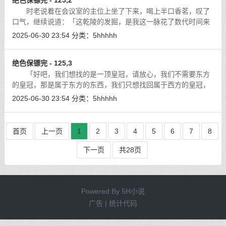
绝色保镖完 - 125,2
时老说着在会议室的主位上坐了下来，喝上半口香茗，叹了
口气，继续说道：「这乾陵的发掘，是我这一脉花了数代时间来
计划的，最早可以追溯到我师祖的师祖，那个时候没有先进的勘
2025-06-30 23:54
分类：
5hhhhh
测工具，但当时就已经将整个乾陵的
[详细]
绝色保镖完 - 125,3
「好吧，我们想找的是一顶皇冠，请放心，我们不需要东方
的皇冠，那是属于东方的东西，我们只想找回属于西方的皇冠，
传说中那个皇冠被当作礼物送到了东方，我们现在只是想物归原
2025-06-30 23:54
分类：
5hhhhh
主罢了。」
[详细]
首页
上一页
1
2
3
4
5
6
7
8
下一页
共28页
Powered By
5H小说
广告 | 统计代码