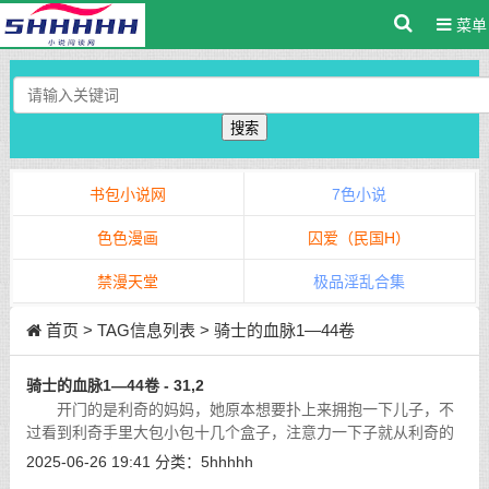
菜单
搜索
书包小说网
7色小说
色色漫画
囚爱（民国H）
禁漫天堂
极品淫乱合集
首页
> TAG信息列表 > 骑士的血脉1—44卷
骑士的血脉1—44卷 - 31,2
开门的是利奇的妈妈，她原本想要扑上来拥抱一下儿子，不
过看到利奇手里大包小包十几个盒子，注意力一下子就从利奇的
身上转到了这些盒子上面。
[详细]
2025-06-26 19:41
分类：
5hhhhh