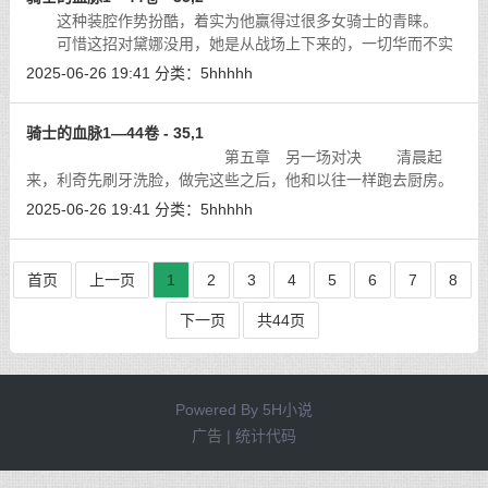
这种装腔作势扮酷，着实为他赢得过很多女骑士的青睐。
可惜这招对黛娜没用，她是从战场上下来的，一切华而不实
的东西都会被她自动过滤。
[详细]
2025-06-26 19:41
分类：
5hhhhh
骑士的血脉1—44卷 - 35,1
第五章 另一场对决 清晨起
来，利奇先刷牙洗脸，做完这些之后，他和以往一样跑去厨房。
[详细]
2025-06-26 19:41
分类：
5hhhhh
首页
上一页
1
2
3
4
5
6
7
8
下一页
共44页
Powered By
5H小说
广告 | 统计代码