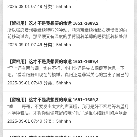
气了！”电话那一头，成美的姐姐真阳，此时也带着抱怨的语气对
2025-09-01 07:49
分类：
5hhhhh
着结野川述说着，当然嘴上说着生
[详细]
【留档用】这才不是我想要的命运 1651~1669,2
所以强忍着想要继续呻吟的冲动，莉莉奈继续抬起右腿慢慢的向
前移动过去，那坚硬又有温度的手臂隔着单薄的睡裙抵着私处部
位，并且伴随着移动产生摩擦的刺激感，连带着都蹭到了上面的
2025-09-01 07:49
分类：
5hhhhh
小阴蒂，这份刺激感让她的身体不由
[详细]
【留档用】这才不是我想要的命运 1651~1669,4
“早上还有两节课，实在不行，小川你还是先去保健室休息一下
吧。”看着结野川现在的模样，真阳还是非常关心的提出了自己的
建议。
[详细]
2025-09-01 07:49
分类：
5hhhhh
【留档用】这才不是我想要的命运 1651~1669,3
“嘘——哥哥，不要发出太大的声音哦，我可是好不容易等着望月
同学睡着后，才将你偷偷喊醒的哦~”似乎是担心结野川的声响会
将睦研吵醒，莉莉奈附在他的耳边继续轻声说道。
[详细]
2025-09-01 07:49
分类：
5hhhhh