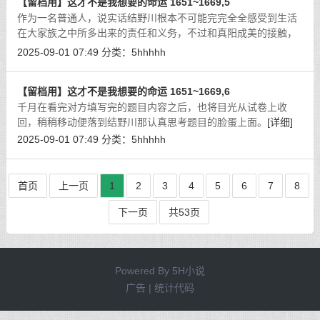
【留档用】这才不是我想要的命运 1651~1669,5
作为一名普通人，说实话结野川根本不可能完完全全感受到生活
在大家族之中所多出来的责任和义务，不过和真阳成美的接触，
和琼斯米歇尔的接触，和明日香的接触，以及和美贵子的接触，
2025-09-01 07:49
分类：
5hhhhh
也多多少少的能够感受到富足的生活
[详细]
【留档用】这才不是我想要的命运 1651~1669,6
千月在看完对方填写完的题目内容之后，也将目光从试卷上收
回，稍稍移动便落到结野川那认真思考题目的脸蛋上面。
[详细]
2025-09-01 07:49
分类：
5hhhhh
首页
上一页
1
2
3
4
5
6
7
8
下一页
共53页
Powered By
5H小说
广告 | 统计代码