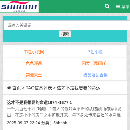
菜单
搜索
书包小说网
7色小说
色色漫画
囚爱（民国H）
禁漫天堂
极品淫乱合集
首页
> TAG信息列表 > 这才不是我想要的命运
这才不是我想要的命运1674~1677,1
一千六百七十四 “唔嗯...” 羞人的低吟声不断的从结野川的嘴中发
出，在这小小的房间之中扩散开来，与下身处传来吞吐的水声混
杂在一起，增添了房间之中淫靡的热度。
[详细]
2025-09-07 22:24
分类：
5hhhhh