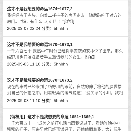
这才不是我想要的命运1674~1677,2
我轻轻点了点头，向着二楼柚子的房间走去，随后敲响了对方的
房门。 “妈，有什么...小川？！”
[详细]
2025-09-07 22:24
分类：
5hhhhh
这才不是我想要的命运1670~1673,1
一千六百七十 既然中午时分已经将平安夜的安排说了出来，那么
结野川也开始准备着手去邀请参加的女生。
[详细]
2025-09-03 11:10
分类：
5hhhhh
这才不是我想要的命运1670~1673,2
现在的丰秀已经来到了结野川的跟前，自然的伸手将他的脑袋搂
到自己的怀抱之中，用着轻柔的语气说道：“没关系的小川，我相
信不管是什么样的情况，你都能够做的最好的，因为你可是我最
2025-09-03 11:10
分类：
5hhhhh
爱的弟弟，最爱的小川。”
[详细]
【留档用】这才不是我想要的命运 1651~1669,1
一千六百五十一 “成美之前打电话也跟我说过了，看她昨晚神神
秘秘的样子，原来早就已经预谋好了，还偷偷瞒着我，太让我生