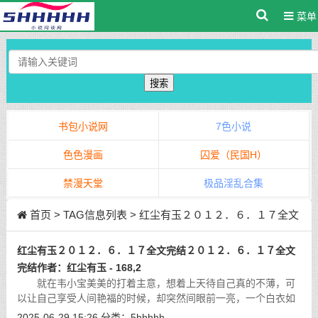
菜单
搜索
书包小说网
7色小说
色色漫画
囚爱（民国H）
禁漫天堂
极品淫乱合集
首页
> TAG信息列表 > 红尘有玉２０１２．６．１７全文
完结２０１２．６．１７全文完结作者：红尘有玉
红尘有玉２０１２．６．１７全文完结２０１２．６．１７全文
完结作者：红尘有玉 - 168,2
就在韦小宝美美的打着主意，想着上天待自己真的不薄，可
以让自己享受人间艳福的时候，却突然间眼前一亮，一个白衣如
雪的女子印入了自己的眼帘，韦小宝看到，这女子一头乌黑的长
2025-06-29 15:26
分类：
5hhhhh