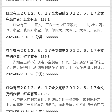
发，就那样随意的飘在了香肩之上，
[详细]
红尘有玉２０１２．６．１７全文完结２０１２．６．１７全文
完结作者：红尘有玉 - 168,1
红尘有玉 正文一百六十七少妇翠翠六 「小宝，啊，
啊，小宝，我的好小宝，你，你的大，大鸡巴，大鸡巴，真的，
真的太，太历害了，太历害了，我，我感觉，我感觉，我的，我
2025-06-29 15:26
分类：
5hhhhh
的小骚穴，都要，都要给你，都要
[详细]
红尘有玉２０１２．６．１７全文完结２０１２．６．１７全文
完结作者：红尘有玉 - 169,3
许如芸虽然不知道韦小宝想要干什么，但却还是听话的转过
了身体，使得自己面朝墙的站在了那里，韦小宝在许如芸的身后
蹲了下来，看起了许如芸的那一个正在牛仔裤的紧紧的包裹之正
2025-06-29 15:26
分类：
5hhhhh
下的丰满而充满了弹性的大屁股来了
[详细]
红尘有玉２０１２．６．１７全文完结２０１２．６．１７全文
完结作者：红尘有玉 - 169,2
心中是这样的想着的，但许如芸的一张弹指可破的俏脸之
上，却露出了一丝的衷怨的神色，而那身体，也不由的开始在韦
小宝的怀里挣扎了起来，那样子，向是在抗议着韦小宝对自己的
2025-06-29 15:26
分类：
5hhhhh