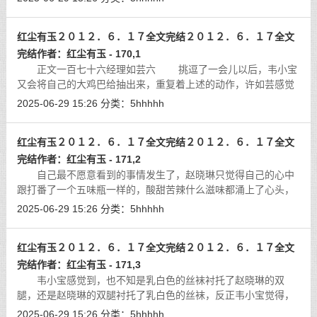
身体挤到了墙边，一边用自己的身体
[详细]
红尘有玉２０１２．６．１７全文完结２０１２．６．１７全文
完结作者：红尘有玉 - 170,1
正文一百七十六经理如芸六 挑逗了一会儿以后，韦小宝
又会将自己的大鸡巴给抽出来，重复着上述的动作，许如芸感觉
到，自己的小屄深处，在韦小宝的大鸡巴的抽插之下，一会儿空
2025-06-29 15:26
分类：
5hhhhh
虚，一会儿充实了起来，那种感觉，
[详细]
红尘有玉２０１２．６．１７全文完结２０１２．６．１７全文
完结作者：红尘有玉 - 171,2
自己最不愿意看到的事情发生了，赵晓琳只觉得自己的心中
跟打番了一个五味瓶一样的，酸甜苦辣什么滋味都涌上了心头，
要不是及时的咬住了嘴唇，恐怕水汪汪的大眼睛中泪水都要流了
2025-06-29 15:26
分类：
5hhhhh
下来了，抬起脚来，就想要狠狠的将
[详细]
红尘有玉２０１２．６．１７全文完结２０１２．６．１７全文
完结作者：红尘有玉 - 171,3
韦小宝感觉到，也不知是乳白色的丝袜衬托了赵晓琳的双
腿，还是赵晓琳的双腿衬托了乳白色的丝袜，反正韦小宝觉得，
赵晓琳的大腿，将乳白色的丝袜弄得是那么的饱满，那么的光
2025-06-29 15:26
分类：
5hhhhh