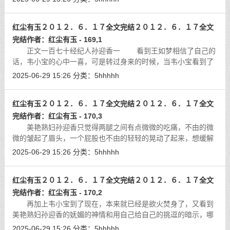
挑逗一样的，感觉到了许如芸的意图以
[详细]
红尘有玉２０１２．６．１７全文完结２０１２．６．１７全文
完结作者：红尘有玉 - 169,1
正文一百七十经纪人孙迎香一 看到王如梦相信了自己的
话，韦小宝的心中一喜，可是转过身来的时候，当韦小宝看到了
站在孙迎香身后的警惕华芬的时候，好心情一下子荡然无存了起
2025-06-29 15:26
分类：
5hhhhh
来，他自然不会忘记，亮个美艳的女
[详细]
红尘有玉２０１２．６．１７全文完结２０１２．６．１７全文
完结作者：红尘有玉 - 170,3
美艳熟妇孙迎香只觉得两腿之间有点微微的吃痛，不由的微
微的皱起了眉头，一个屁股也不由的轻轻的晃动了起来，想缓解
一下两腿之间传来的那一阵阵的痛疼的感觉。可是这样一来，美
2025-06-29 15:26
分类：
5hhhhh
艳熟妇孙迎香等于是在用自己的行动
[详细]
红尘有玉２０１２．６．１７全文完结２０１２．６．１７全文
完结作者：红尘有玉 - 170,2
再加上韦小宝到了现在，本来就已经是欲火焚身了，又看到
美艳熟妇孙迎香的妩媚的神情和用自己给自己的挑逗的暗示，哪
里还忍耐得住，不由的移动着身体，将美艳熟妇孙迎香的香软的
2025-06-29 15:26
分类：
5hhhhh