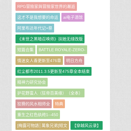
RPG冒險家與冒險家世界的邂逅
这才不是我想要的命运
ai电子酒馆
阿里布达年代记+祭
《末世之黑暗召唤师》扶她无绿改版
短篇合集
BATTLE ROYALE-ZERO-
情迷女人香更新至476章
明日方舟
红尘都市2011.3.5更新至475章全本结束
精神力研究协会
护花野蛮人（狂帝百美缘）（全本）
狡猾的风水相师全
特典
重生之红色纨绔1--450
[梅露可物語│萬象兄弟]短文
【穿越风云录】