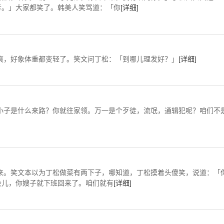
亏。」大家都笑了。韩美人笑骂道：「你
[详细]
好象体重都变轻了。笑文问丁松：「到哪儿理发好？」
[详细]
是什么来路？你就往家领。万一是个歹徒，流氓，通辑犯呢？咱们不
笑文本以为丁松做菜有两下子，哪知道，丁松摸着头傻笑，说道：「
会儿，你嫂子就下班回来了。咱们就有
[详细]