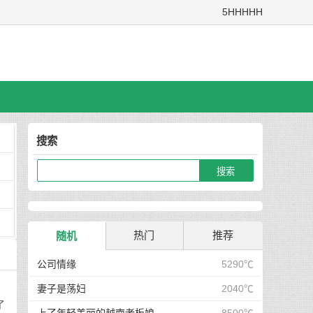
5HHHHH
搜索
热门
推荐
随机
公司情缘
5290℃
妻子是荡妇
2040℃
了