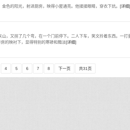
色的阳光，射进厨房，映得小屋通亮。他揉揉眼睛，穿衣下炕。
[详细
，又拐了几个弯，在一个门前停下。二人下车，笑文拎着东西。一打
砖房的映衬下，显得特别的寒碜和黯淡
[详细]
4
5
6
7
8
下一页
共31页