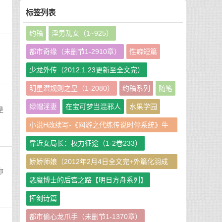
标签列表
约稿
淫男乱女（1~925）
都市奇缘（未删节1-2910章）
性癖短篇
少龙外传（2012.1.23更新至全文完）
明星潜规则之皇（1-2080）
约稿系列
随笔
绿帽淫妻
在宝可梦当混邪人
水果学园
是
小说H改续写-《网游之代练传说时停系统》牛
牛娘二改GHS版
靠近女局长：权力征途（1-2卷233）
娇娇师娘（2012年2月4日全文完+外篇化羽成
你
仙篇240章）
恶魔博士的后宫之路【明日方舟系列】
挥剑诗篇
都市偷心龙爪手（未删节1-1370章）