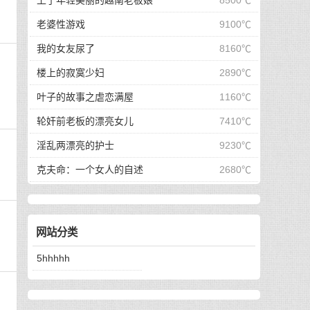
上了年轻美丽的越南老板娘
8500℃
老婆性游戏
9100℃
我的女友尿了
8160℃
楼上的寂寞少妇
2890℃
叶子的故事之虐恋满屋
1160℃
轮奸前老板的漂亮女儿
7410℃
淫乱两漂亮的护士
9230℃
克夫命：一个女人的自述
2680℃
网站分类
5hhhhh