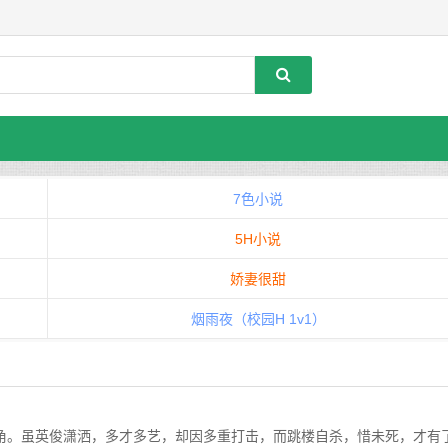
7色小说
5H小说
娇妻很甜
烟雨夜（校园H 1v1）
虽英俊潇洒，多才多艺，却因多重打击，而跳楼自杀，惜未死，才有