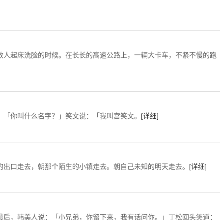
起床洗脸的时候。在长长的高速公路上，一辆大卡车，不紧不慢的跑
「你叫什么名字？」笑文说：「我叫宫笑文。
[详细]
口走去，朝那个陌生的小镇走去。朝自己未知的明天走去。
[详细]
，韩美人说：「小兄弟，你留下来，我有话问你。」丁松回头笑道：