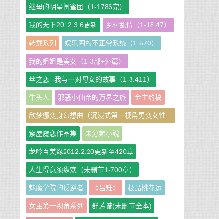
继母的明星闺蜜团（1-1786完）
我的天下2012.3.6更新
乡村乱情（1-18.47）
转载系列
娱乐圈的不正常系统（1-570）
我的姐姐是美女（1-3部+外篇）
丝之恋--我与一对母女的故事（1-3.411）
牛头人
邪恶小仙帝的万界之旅
金主约稿
欣梦娜变身幻想曲（沉浸式第一视角男变女性
转短篇小说集）
紫屋魔恋作品集
未分類小說
龙吟百美缘2012.2.20更新至420章
人生得意须纵欢（未删节1-700章）
魅魔学院的反逆者
《吕雉》
极品桃花运
女主第一视角系列
群芳谱(未删节全本)