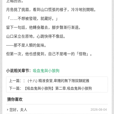
上縮回去。
月島挑了挑眉，看到山口慌張的樣子，冷冷地別開眼。
「……不想被發現，就藏好。」
留下一句話，他轉身離去，腳步聲漸行漸遠。
山口呆立在原地，心跳快得不像話。
——那不是人類的氣味。
但第一次，他也感覺到，自己不是唯一的「怪物」。
小说相关章节：
吸血鬼與小狼狗
上一篇：：
(十八) 精液食堂,卑賤的無下限奴隸妮雅
下一篇：
【吸血鬼與小狼狗】第二章,吸血鬼與小狼狗
猜你喜欢
您好，夫人
2026-08-04