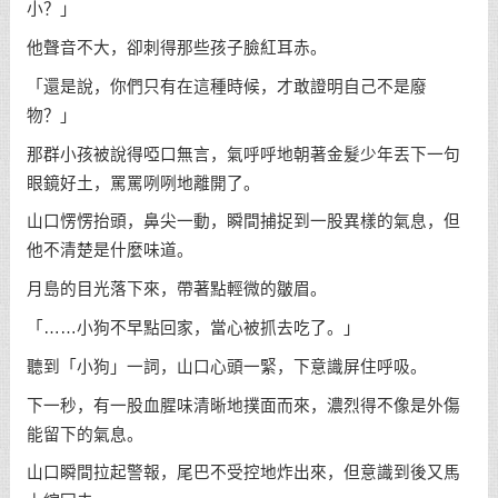
小？」
他聲音不大，卻刺得那些孩子臉紅耳赤。
「還是說，你們只有在這種時候，才敢證明自己不是廢
物？」
那群小孩被說得啞口無言，氣呼呼地朝著金髮少年丟下一句
眼鏡好土，罵罵咧咧地離開了。
山口愣愣抬頭，鼻尖一動，瞬間捕捉到一股異樣的氣息，但
他不清楚是什麼味道。
月島的目光落下來，帶著點輕微的皺眉。
「……小狗不早點回家，當心被抓去吃了。」
聽到「小狗」一詞，山口心頭一緊，下意識屏住呼吸。
下一秒，有一股血腥味清晰地撲面而來，濃烈得不像是外傷
能留下的氣息。
山口瞬間拉起警報，尾巴不受控地炸出來，但意識到後又馬