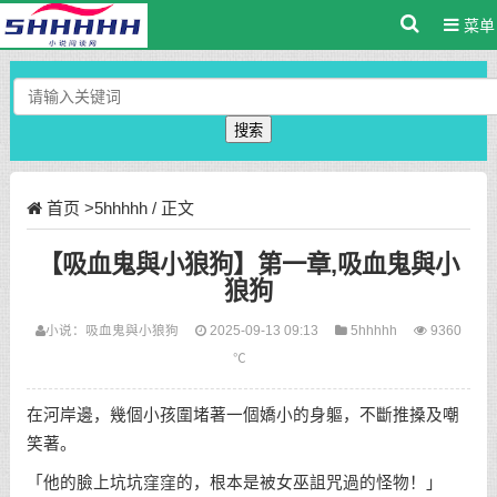
菜单
搜索
首页
>
5hhhhh
/ 正文
【吸血鬼與小狼狗】第一章,吸血鬼與小
狼狗
小说：
吸血鬼與小狼狗
2025-09-13 09:13
5hhhhh
9360
℃
在河岸邊，幾個小孩圍堵著一個嬌小的身軀，不斷推搡及嘲
笑著。
「他的臉上坑坑窪窪的，根本是被女巫詛咒過的怪物！」